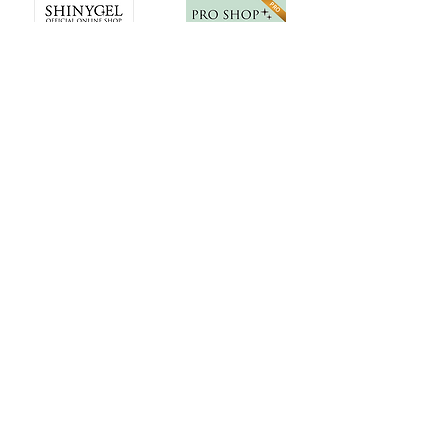
毛穴ケア＆ニキビケア専門店『miss HANAKO（ミスハナコ）』
JNA協会本部認定校
MARIARTマリアール
ネイルアーティスト学院
Mariart
portal site
Mariartマリアール
直営店ネイルサロン
MARIARTマリアール
​ステラプレイス店
JECA認定機構本部認定校
MARIARTマリアール
ビューティーカレッジ