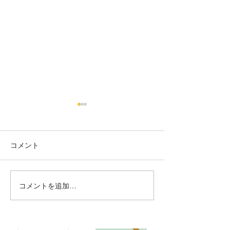
コメント
フラワー
ミモザネイル
コメントを追加…