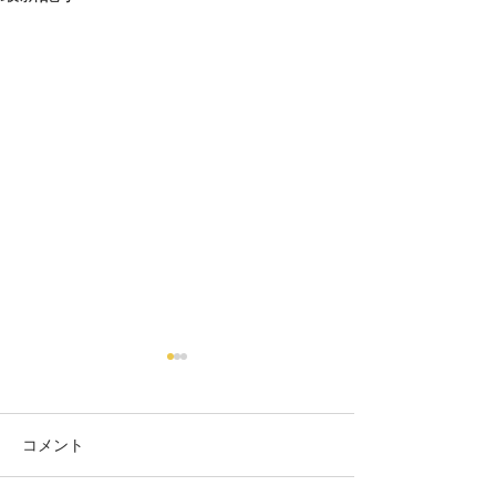
コメント
フラワー
ミモザネイル