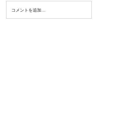
コメントを追加…
毛穴ケア＆ニキビケア専門店『miss HANAKO（ミスハナコ）』
JNA協会本部認定校
MARIARTマリアール
ネイルアーティスト学院
Mariart
portal site
Mariartマリアール
直営店ネイルサロン
MARIARTマリアール