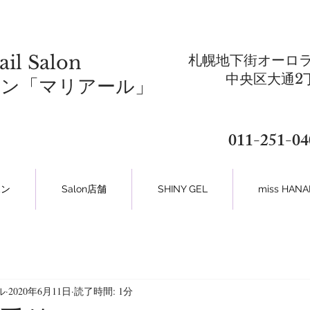
ail Salon
札幌地下街オーロラ
​中央区大通2
ロン「マリアール」
011-251-04
ポン
Salon店舗
SHINY GEL
miss HA
ル
2020年6月11日
読了時間: 1分