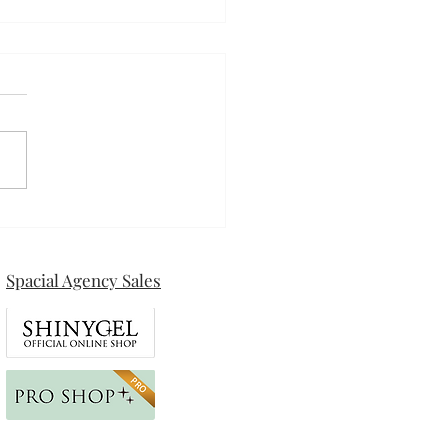
ザネイル
Spacial Agency Sales