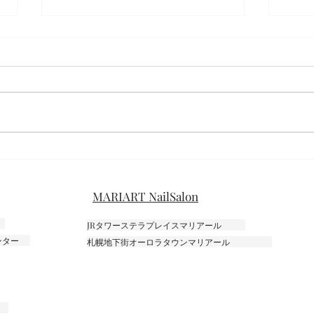
フラワー
ミモ
MARIART NailSalon
JRタワーステラプレイスマリアール
センター
札幌地下街オーロラタウンマリアール