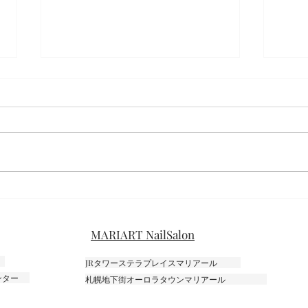
フラワー
ミモ
MARIART NailSalon
JRタワーステラプレイスマリアール
センター
札幌地下街オーロラタウンマリアール