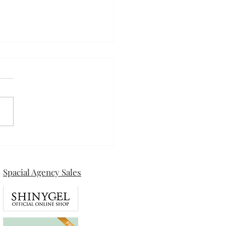
ザネイル
Spacial Agency Sales