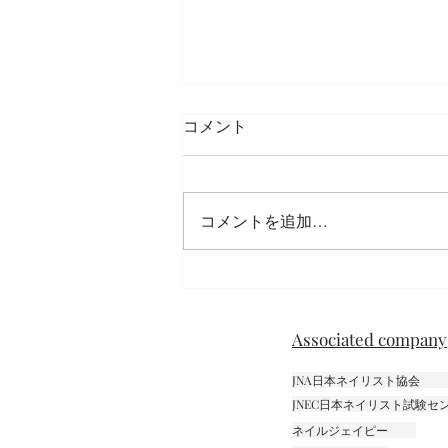
コメント
コメントを追加…
ニュアンスネイル
Associated company
JNA日本ネイリスト協会
JNEC日本ネイリスト試験
ネイルジェイピー