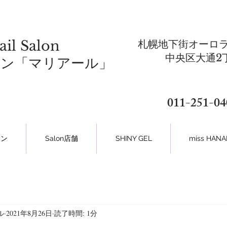
ail Salon
札幌地下街オーロラ
​中央区大通2
ロン「マリアール」
011-251-04
ポン
Salon店舗
SHINY GEL
miss HA
ル
2021年8月26日
読了時間: 1分