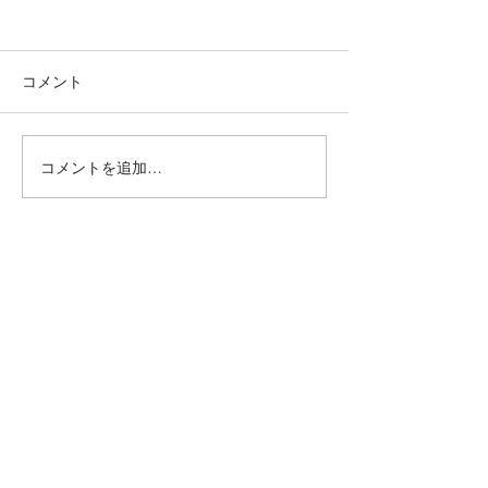
コメント
フラワー
ミモザネイル
コメントを追加…
毛穴ケア＆ニキビケア専門店『miss HANAKO（ミスハナコ）』
JNA協会本部認定校
MARIARTマリアール
ネイルアーティスト学院
Mariart