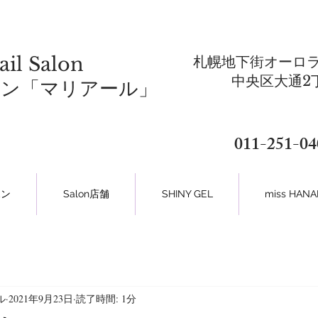
ail Salon
札幌地下街オーロラ
​中央区大通2
ロン「マリアール」
011-251-04
ポン
Salon店舗
SHINY GEL
miss HA
ル
2021年9月23日
読了時間: 1分