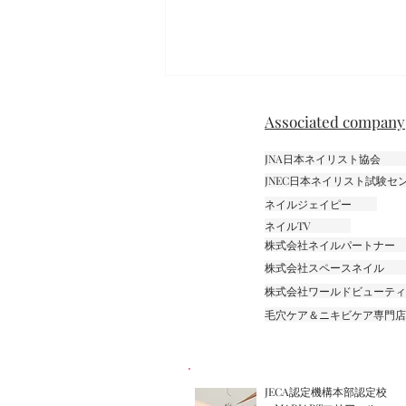
Associated company
JNA日本ネイリスト協会
JNEC日本ネイリスト試験
ニュアンスネイル
ネイルジェイピー
ネイルTV
株式会社ネイルパートナー
株式会社スペースネイル
株式会社ワールドビューティ
毛穴ケア＆ニキビケア専門店『m
JECA認定機構本部認定校