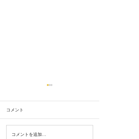
コメント
フラワー
ミモザネイル
コメントを追加…