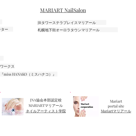
MARIART NailSalon
JRタワーステラプレイスマリアール
センター
札幌地下街オーロラタウンマリアール
ワークス
iss HANAKO（ミスハナコ）』
JNA協会本部認定校
Mariart
MARIARTマリアール
portal site
ネイルアーティスト学院
Mariartマリアール