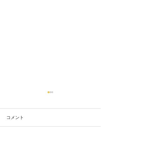
コメント
フラワー
ミモザネイル