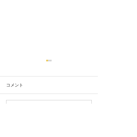
コメント
フラワー
ミモザネイル
コメントを追加…