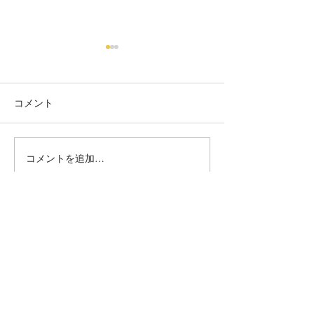
コメント
フラワー
ミモザネイル
コメントを追加…
毛穴ケア＆ニキビケア専門店『miss HANAKO（ミスハナコ）』
JNA協会本部認定校
MARIARTマリアール