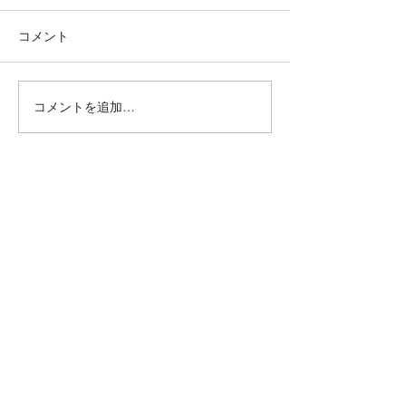
コメント
フラワー
ミモザネイル
コメントを追加…
毛穴ケア＆ニキビケア専門店『miss HANAKO（ミスハナコ）』
JNA協会本部認定校
MARIARTマリアール
ネイルアーティスト学院
Mariart
portal site
Mariartマリアール