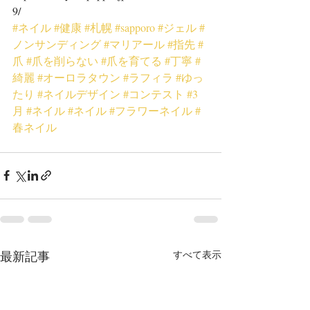
9/
#ネイル
#健康
#札幌
#sapporo
#ジェル
#
ノンサンディング
#マリアール
#指先
#
爪
#爪を削らない
#爪を育てる
#丁寧
#
綺麗
#オーロラタウン
#ラフィラ
#ゆっ
たり
#ネイルデザイン
#コンテスト
#3
月
#ネイル
#ネイル
#フラワーネイル
#
春ネイル
最新記事
すべて表示