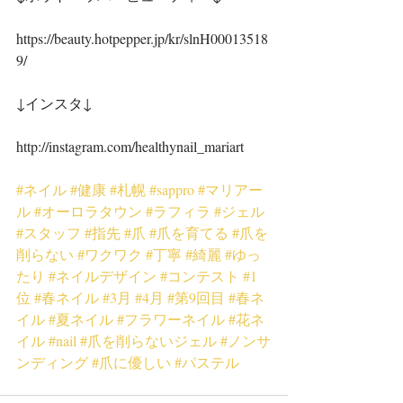
https://beauty.hotpepper.jp/kr/slnH00013518
9/
↓インスタ↓
http://instagram.com/healthynail_mariart
#ネイル
#健康
#札幌
#sappro
#マリアー
ル
#オーロラタウン
#ラフィラ
#ジェル
#スタッフ
#指先
#爪
#爪を育てる
#爪を
削らない
#ワクワク
#丁寧
#綺麗
#ゆっ
たり
#ネイルデザイン
#コンテスト
#1
位
#春ネイル
#3月
#4月
#第9回目
#春ネ
イル
#夏ネイル
#フラワーネイル
#花ネ
イル
#nail
#爪を削らないジェル
#ノンサ
ンディング
#爪に優しい
#パステル