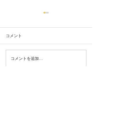
コメント
フラワー
ミモザネイル
コメントを追加…
毛穴ケア＆ニキビケア専門店『miss HANAKO（ミスハナコ）』
JNA協会本部認定校
MARIARTマリアール
ネイルアーティスト学院