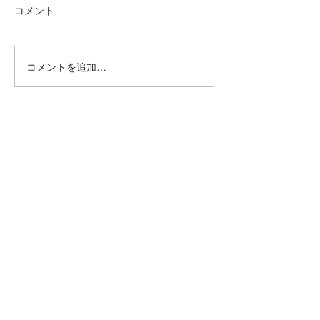
コメント
フラワー
ミモザネイル
コメントを追加…
毛穴ケア＆ニキビケア専門店『miss HANAKO（ミスハナコ）』
JNA協会本部認定校
MARIARTマリアール
ネイルアーティスト学院
Mariart
portal site
Mariartマリアール