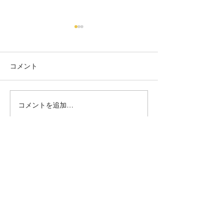
コメント
フラワー
ミモザネイル
コメントを追加…
毛穴ケア＆ニキビケア専門店『miss HANAKO（ミスハナコ）』
JNA協会本部認定校
MARIARTマリアール
ネイルアーティスト学院